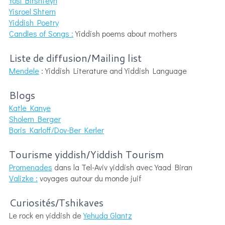
Yosl Birshteyn
Yisroel Shtern
Yiddish Poetry
Candles of Songs :
Yiddish poems about mothers
Liste de diffusion/Mailing list
Mendele
: Yiddish Literature and Yiddish Language
Blogs
Katle Kanye
Sholem Berger
Boris Karloff/Dov-Ber Kerler
Tourisme yiddish/Yiddish Tourism
Promenades
dans la Tel-Aviv yiddish avec Yaad Biran
Valizke :
voyages autour du monde juif
Curiosités/Tshikaves
Le rock en yiddish de
Yehuda Glantz