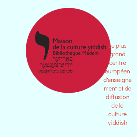
Le plus
grand
centre
européen
d'enseigne
ment et de
diffusion
de la
culture
yiddish