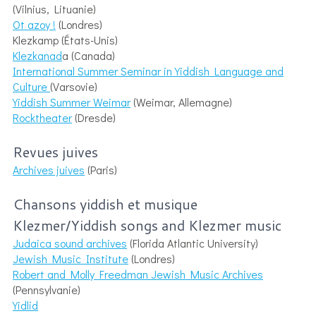
(Vilnius, Lituanie)
Ot azoy !
(Londres)
Klezkamp (États-Unis)
Klezkanad
a (Canada)
International Summer Seminar in Yiddish Language and
Culture
(Varsovie)
Yiddish Summer Weimar
(Weimar, Allemagne)
Rocktheater
(Dresde)
Revues juives
Archives juives
(Paris)
Chansons yiddish et musique
Klezmer/Yiddish songs and Klezmer music
Judaica sound archives
(Florida Atlantic University)
Jewish Music Institute
(Londres)
Robert and Molly Freedman Jewish Music Archives
(Pennsylvanie)
Yidlid