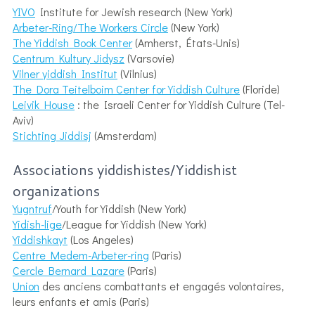
YIVO
Institute for Jewish research (New York)
Arbeter-Ring/The Workers Circle
(New York)
The Yiddish Book Center
(Amherst, États-Unis)
Centrum Kultury Jidysz
(Varsovie)
Vilner yiddish Institut
(Vilnius)
The Dora Teitelboim Center for Yiddish Culture
(Floride)
Leivik House
: the Israeli Center for Yiddish Culture (Tel-
Aviv)
Stichting Jiddisj
(Amsterdam)
Associations yiddishistes/Yiddishist
organizations
Yugntruf
/Youth for Yiddish (New York)
Yidish-lige
/League for Yiddish (New York)
Yiddishkayt
(Los Angeles)
Centre Medem-Arbeter-ring
(Paris)
Cercle Bernard Lazare
(Paris)
Union
des anciens combattants et engagés volontaires,
leurs enfants et amis (Paris)