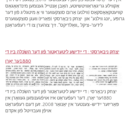
אַקווילע גריגאָראַוויטשיוטע, האָבן אָנטייל גענומען מינדאַאָגאַס
קוויעטקאַאָסקאַס (ווילנע) אַרום סוצקעווער ווי אַ מיטגליג פֿון דער
גרופּע „יונג ווילנע“ און יצחק ניבאָרסקי (פּאַריז) וועגן סוצקעווערס
לידער–ציקל „וואַלדיקס“. זיך צוהערן צו די רעפֿעראַטן
יצחק ניבאָרסקי : די ייִדישע ליטעראַטור פֿון דער השׂכּלה ביז די
1880ער יאָרן
יצחק ניבאָרסי : די ייִדישע ליטעראַטור פֿון דער השׂכּלה ביז די
1880ער יאָרן. דער רעפֿעראַט איז אויפֿגענומען געוואָרן אין
פּאַריזער ייִדיש–צענטער אין יאַנואַר 2008. זען דעם רעפֿעראַט
אויפֿן וועבזײַטל פֿון אקדם