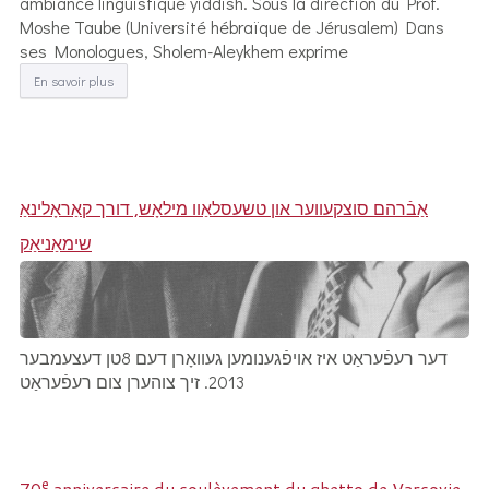
ambiance linguistique yiddish. Sous la direction du Prof.
Moshe Taube (Université hébraïque de Jérusalem) Dans
ses Monologues, Sholem-Aleykhem exprime
En savoir plus
אַבֿרהם סוצקעווער און טשעסלאַוו מילאָש, דורך קאַראָלינאַ
שימאַניאַק
דער רעפֿעראַט איז אויפֿגענומען געוואָרן דעם 8טן דעצעמבער
2013. זיך צוהערן צום רעפֿעראַט
e
70
anniversaire du soulèvement du ghetto de Varsovie