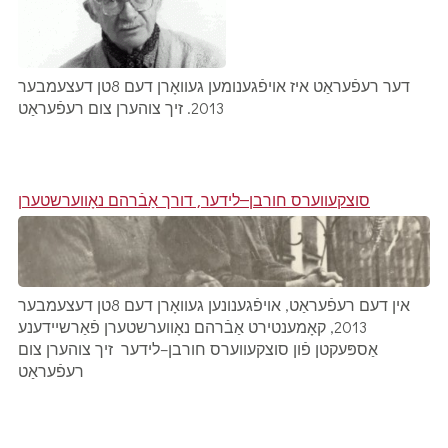
דער רעפֿעראַט איז אויפֿגענומען געוואָרן דעם 8טן דעצעמבער
2013. זיך צוהערן צום רעפֿעראַט
סוצקעווערס חורבן–לידער, דורך אַבֿרהם נאָווערשטערן
אין דעם רעפֿעראַט, אויפֿגענונען געוואָרן דעם 8טן דעצעמבער
2013, קאָמענטירט אַבֿרהם נאָווערשטערן פֿאַרשיידענע
אַספּעקטן פֿון סוצקעווערס חורבן–לידער זיך צוהערן צום
רעפֿעראַט