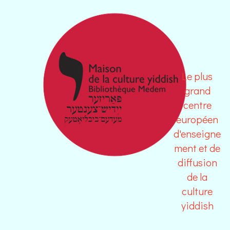
Le plus
grand
centre
européen
d'enseigne
ment et de
diffusion
de la
culture
yiddish