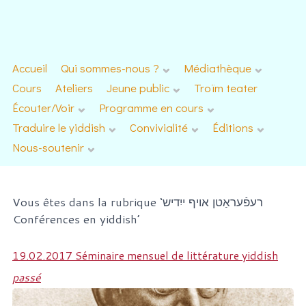
Accueil
Qui sommes-nous ?
Médiathèque
Cours
Ateliers
Jeune public
Troïm teater
Écouter/Voir
Programme en cours
Traduire le yiddish
Convivialité
Éditions
Nous-soutenir
Vous êtes dans la rubrique ‘רעפֿעראַטן אויף ייִדיש
Conférences en yiddish’
19.02.2017 Séminaire mensuel de littérature yiddish
passé