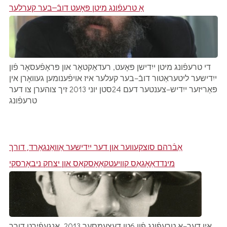
אַ טרעפֿונג מיטן פּאָעט דובֿ–בער קערלער
די טרעפֿונג מיטן ייִדישן פּאָעט, רעדאַקטאָר און פּראָפֿעסאָר פֿון
ייִדישער ליטעראַטור דובֿ–בער קעלער איז אויפֿענומען געוואָרן אין
פּאַריזער ייִדיש–צענטער דעם 24סטן יוני 2013 זיך צוהערן צו דער
טרעפֿונג
אַבֿרהם סוצקעווער און דער ייִדישער אַוואַנגאַרד, דורך
מינדדאַאָגאַס קוויעטקאַאָסקאַס און יצחק ניבאָרסקי
אין דער–אָ טרעפֿונג פֿון 6טן דעצעמסער 2013, אָנגעפֿירט דורך