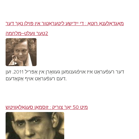
מאַגדאַלענאַ רוטאַ : די ייִדישע ליטעראַטור אין פּוילן נאָך דער
2טער וועלט–מלחמה
דער רעפֿעראַט איז אויפֿגענומען געוואָרן אין אַפּריל 2011. זען
דעם רעפֿעראַט אויף אַקאַדעם.
מיט 50 יאָר צוריק : זוסמאַן סעגאַלאָוויטש