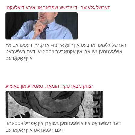
הערשל גלעזער : די ייִדישע שפּראַך און אירע דיאַלעקטן
הערשל גלעזער אַרבעט אין ייִוואָ אין ניו–יאָרק. זײַן רעפֿעראַט איז
אויפֿגענומען געוואָרן אין אָקטאָבער 2009 זען דעם רעפֿעראַט
אויף אַקאַדעם
יצחק ניבאָרסקי : הומאָר, סאַטירע און פּאָעזיע
דער רעפֿעראַט איז אויפֿגענומען געוואָרן אין אַפּריל 2009 זען
דעם רעפֿעראַט אויף אַקאַדעם