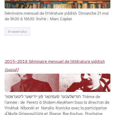
Séminaire mensuel de littérature yiddish Dimanche 21 mai
de 9h30 à 16h30 Invité : Marc Caplan
En savoir plus
2015-2016 Séminaire mensuel de littérature yiddish
[passé]
חודשלעכער סעמינאַר פֿון ייִדישער ליטעראַטור Thème de
l’année : de Peretz à Sholem-Aleykhem Sous la direction de
Yitskhok Niborski et Natalia Krynicka avec la participation
d’Akvile Grigoravičiūtė et Sharon Bar-Kochva. Prochaine