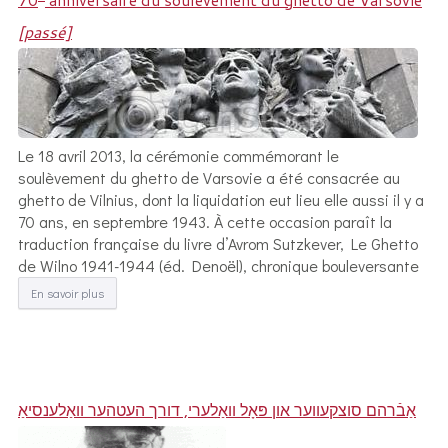
[passé]
Le 18 avril 2013, la cérémonie commémorant le
soulèvement du ghetto de Varsovie a été consacrée au
ghetto de Vilnius, dont la liquidation eut lieu elle aussi il y a
70 ans, en septembre 1943. À cette occasion paraît la
traduction française du livre d’Avrom Sutzkever, Le Ghetto
de Wilno 1941-1944 (éd. Denoël), chronique bouleversante
En savoir plus
אַבֿרהם סוצקעווער און פּאָל וואַלערי, דורך העטהער וואַלענסיאַ