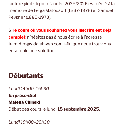
culture yiddish pour l’année 2025/2026 est dédié à la
yiddish
mémoire de Feiga Matousoff (1887-1978) et Samuel
est
obligatoire
Pevsner (1885-1973).
pour
suivre
Si
le cours où vous souhaitez vous inscrire est déjà
les
complet
, n’hésitez pas à nous écrire à l’adresse
cours
talmidim@yiddishweb.com
, afin que nous trouvions
(détails
ensemble une solution !
en
bas
de
Débutants
page).
Lundi 14h00–15h30
En présentiel
Malena Chinski
Début des cours le lundi
15 septembre 2025
.
Lundi 19h00–20h30