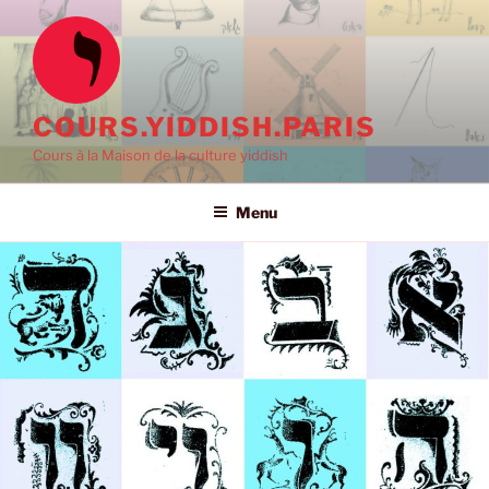
Aller
au
contenu
principal
COURS.YIDDISH.PARIS
Cours à la Maison de la culture yiddish
Menu