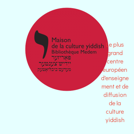
Le plus
grand
centre
européen
d'enseigne
ment et de
diffusion
de la
culture
yiddish